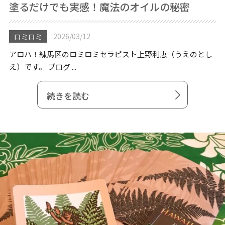
塗るだけでも実感！魔法のオイルの秘密
2026/03/12
ロミロミ
アロハ！練馬区のロミロミセラピスト上野利恵（うえのとし
え）です。 ブログ ...
続きを読む