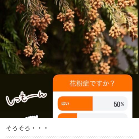
そろそろ・・・