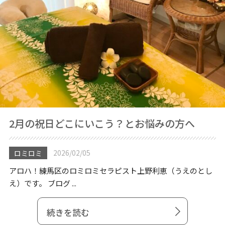
2月の祝日どこにいこう？とお悩みの方へ
2026/02/05
ロミロミ
アロハ！練馬区のロミロミセラピスト上野利恵（うえのとし
え）です。 ブログ ...
続きを読む